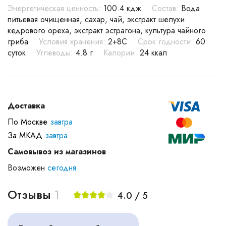
Энергетическая ценность:
100.4 кдж
Состав:
Вода
питьевая очищенная, сахар, чай, экстракт шелухи
кедрового ореха, экстракт эстрагона, культура чайного
гриба
Условия хранения:
2+8С
Срок годности:
60
суток
Углеводы:
4.8 г
Калории:
24 ккал
Доставка
По Москве
завтра
За МКАД
завтра
Самовывоз из магазинов
Возможен
сегодня
Отзывы
1
4.0 / 5