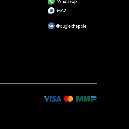
Whatsapp
MAX
@ouglechepole