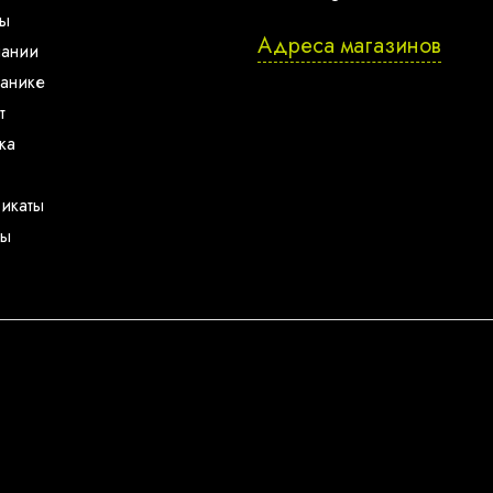
ты
Адреса магазинов
пании
анике
т
ка
икаты
ты