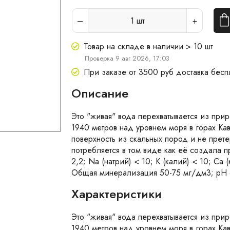
1
шт
Товар на складе в наличии > 10 шт
Проверка 9 авг 2026, 17:03
При заказе от 3500 руб доставка бесп
Описание
Это "живая" вода перехватывается из при
1940 метров над уровнем моря в горах Кав
поверхность из скальных пород и не прете
потребляется в том виде как её создала п
2,2; Na (натрий) < 10; K (калий) < 10; Ca
Общая минерализация 50-75 мг/дм3; pH 
Характеристики
Это "живая" вода перехватывается из при
1940 метров над уровнем моря в горах Кав