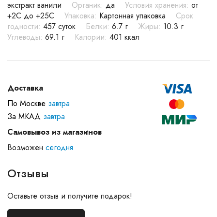
экстракт ванили
Органик:
да
Условия хранения:
от
+2C до +25С
Упаковка:
Картонная упаковка
Срок
годности:
457 суток
Белки:
6.7 г
Жиры:
10.3 г
Углеводы:
69.1 г
Калории:
401 ккал
Доставка
По Москве
завтра
За МКАД
завтра
Самовывоз из магазинов
Возможен
сегодня
Отзывы
Оставьте отзыв и получите подарок!