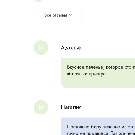
Все отзывы
И
Адольф
Вкусное печенье, которое стои
яблочный привкус.
И
Наталия
Постоянно беру печенье из это
точно не подавится. Так же пе