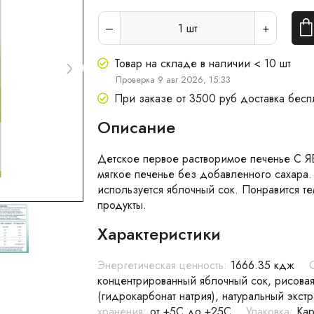
1
шт
Товар на складе в наличии < 10 шт
Проверка 9 авг 2026, 15:33
При заказе от 3500 руб доставка бесп
Описание
Детское первое растворимое печенье С 
мягкое печенье без добавленного сахара. 
используется яблочный сок. Понравится т
продукты.
Характеристики
Энергетическая ценность:
1666.35 кдж
концентрированный яблочный сок, рисовая
(гидрокарбонат натрия), натуральный экст
хранения:
от +5C до +25С
Упаковка:
Кар