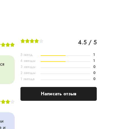
4.5 / 5
5 звезд
1
4 звезды
1
ся
3 звезды
0
2 звезды
0
1 звезда
0
Написать отзыв
ми
е и