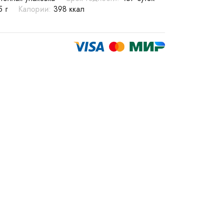
5 г
Калории:
398 ккал