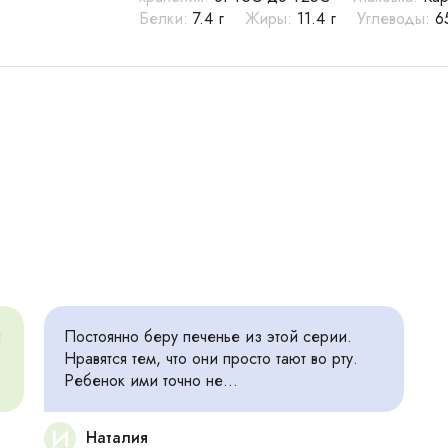
Белки:
7.4 г
Жиры:
11.4 г
Углеводы:
6
и
Постоянно беру печенье из этой серии.
Нравятся тем, что они просто тают во рту.
Ребенок ими точно не...
И
Наталия