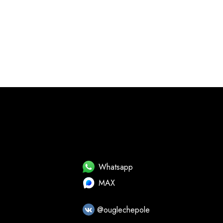
Whatsapp
MAX
@ouglechepole