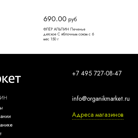
690.00
руб
ФЛЁР АЛЬПИН Печенье
детское С яблочным соком с 6
мес 150 г
+7 495 727-08-47
ЗИН
info@organikmarket.ru
ты
Адреса магазинов
пании
анике
т