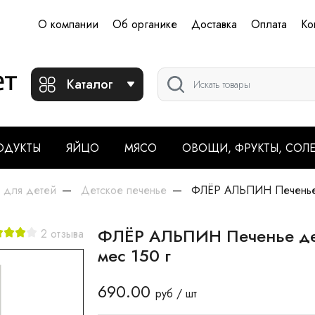
О компании
Об органике
Доставка
Оплата
Ко
Каталог
ОДУКТЫ
ЯЙЦО
МЯСО
ОВОЩИ, ФРУКТЫ, СОЛ
 для детей
Детское печенье
ФЛЁР АЛЬПИН Печенье д
ФЛЁР АЛЬПИН Печенье дет
2 отзыва
мес 150 г
690.00
руб / шт