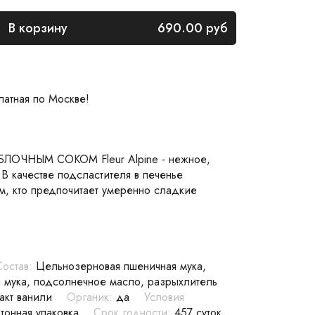
В корзину
690.00
руб
латная по Москве!
ЯБЛОЧНЫМ СОКОМ Fleur Alpine - нежное,
В качестве подсластителя в печенье
ем, кто предпочитает умеренно сладкие
Состав:
Цельнозерновая пшеничная мука,
 мука, подсолнечное масло, разрыхлитель
ракт ванили
Органик:
да
Условия
тонная упаковка
Срок годности:
457 суток