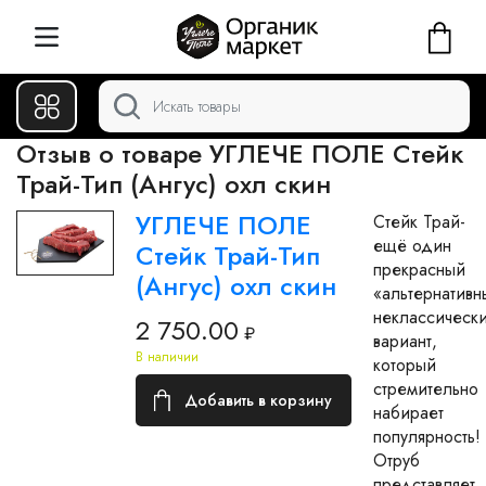
Отзыв о товаре УГЛЕЧЕ ПОЛЕ Стейк
Трай-Тип (Ангус) охл скин
УГЛЕЧЕ ПОЛЕ
Стейк Трай-
ещё один
Стейк Трай-Тип
прекрасный
(Ангус) охл скин
«альтернативн
неклассическ
2 750.00
₽
вариант,
В наличии
который
стремительно
Добавить в корзину
набирает
популярность!
Отруб
представляет