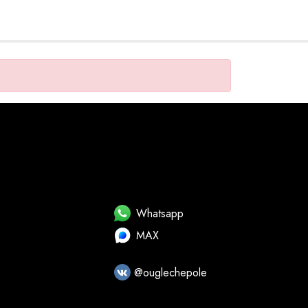
Whatsapp
MAX
@ouglechepole