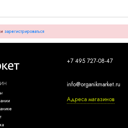
ли
зарегистрироваться
+7 495 727-08-47
ЗИН
info@organikmarket.ru
ты
Адреса магазинов
пании
анике
т
ка