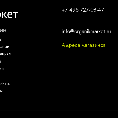
+7 495 727-08-47
ЗИН
info@organikmarket.ru
ты
Адреса магазинов
пании
анике
т
ка
икаты
ты