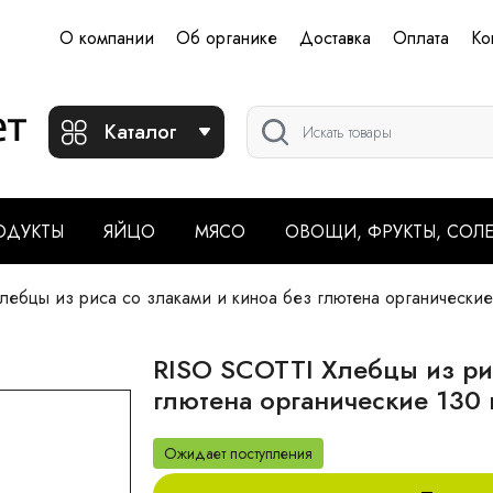
О компании
Об органике
Доставка
Оплата
Ко
Каталог
ОДУКТЫ
ЯЙЦО
МЯСО
ОВОЩИ, ФРУКТЫ, СОЛ
ебцы из риса со злаками и киноа без глютена органические
RISO SCOTTI Хлебцы из рис
глютена органические 130 
Ожидает поступления