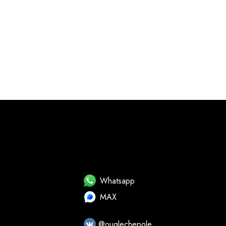
Whatsapp
MAX
@ouglechepole