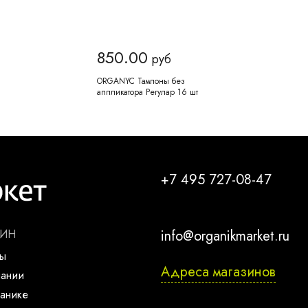
850.00
руб
ORGANYC Тампоны без
аппликатора Регулар 16 шт
+7 495 727-08-47
ЗИН
info@organikmarket.ru
ты
Адреса магазинов
пании
анике