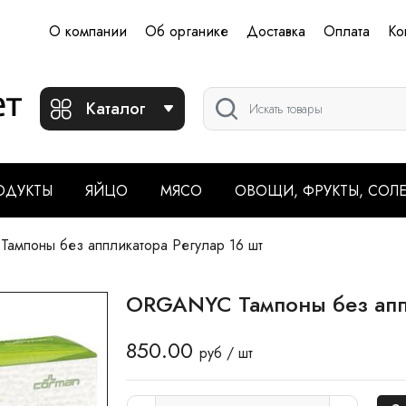
О компании
Об органике
Доставка
Оплата
Ко
Каталог
ОДУКТЫ
ЯЙЦО
МЯСО
ОВОЩИ, ФРУКТЫ, СОЛ
мпоны без аппликатора Регулар 16 шт
ORGANYC Тампоны без аппл
850.00
руб / шт