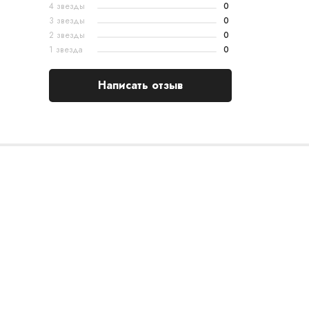
4 звезды
0
3 звезды
0
2 звезды
0
1 звезда
0
Написать отзыв