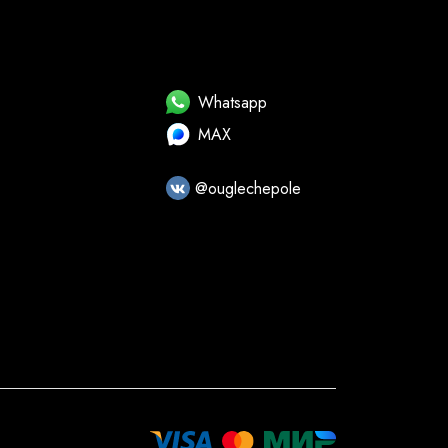
Whatsapp
MAX
@ouglechepole