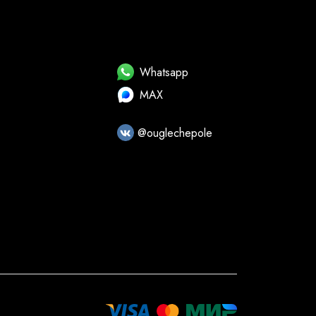
Whatsapp
MAX
@ouglechepole