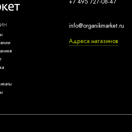
+7 495 727-08-47
ЗИН
info@organikmarket.ru
ты
Адреса магазинов
пании
анике
т
ка
икаты
ты