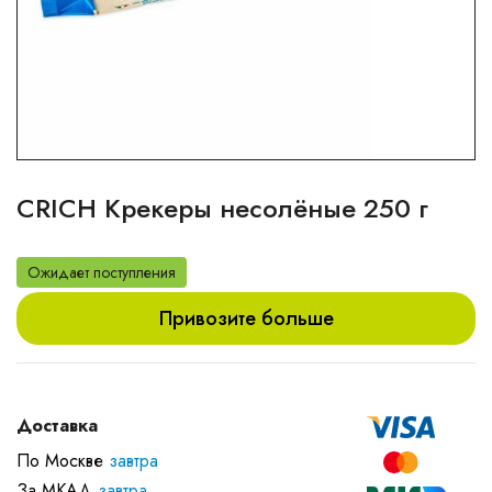
CRICH Крекеры несолёные 250 г
Ожидает поступления
Привозите больше
Доставка
По Москве
завтра
За МКАД
завтра