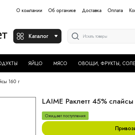
О компании
Об органике
Доставка
Оплата
Ко
Каталог
ОДУКТЫ
ЯЙЦО
МЯСО
ОВОЩИ, ФРУКТЫ, СОЛ
йсы 160 г
LAIME Раклетт 45% слайсы 
Ожидает поступления
Привоз