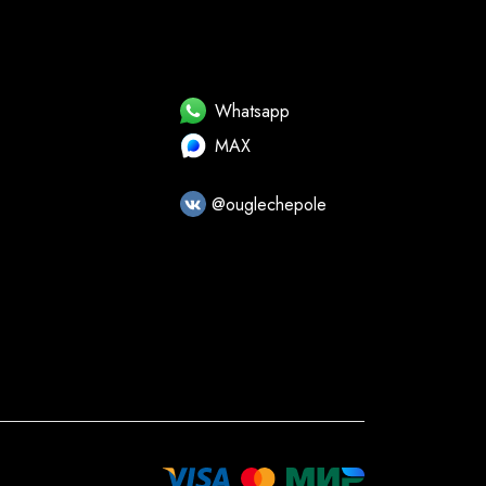
Whatsapp
MAX
@ouglechepole