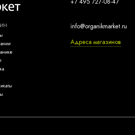
+7 495 727-08-47
ЗИН
info@organikmarket.ru
ты
Адреса магазинов
пании
анике
т
ка
икаты
ты