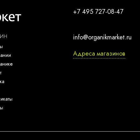
+7 495 727-08-47
ЗИН
info@organikmarket.ru
ты
Адреса магазинов
пании
анике
т
ка
икаты
ты