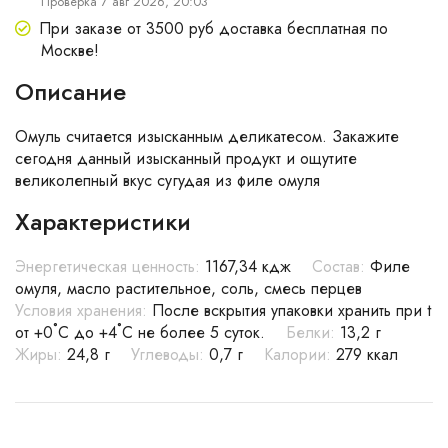
Проверка 7 авг 2026, 20:03
При заказе от 3500 руб доставка бесплатная по
Москве!
Описание
Омуль считается изысканным деликатесом. Закажите
сегодня данный изысканный продукт и ощутите
великолепный вкус сугудая из филе омуля
Характеристики
Энергетическая ценность:
1167,34 кдж
Состав:
Филе
омуля, масло растительное, соль, смесь перцев
Условия хранения:
После вскрытия упаковки хранить при t
от +0˚C до +4˚C не более 5 суток.
Белки:
13,2 г
Жиры:
24,8 г
Углеводы:
0,7 г
Калории:
279 ккал