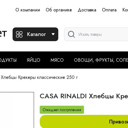
О компании
Об органике
Доставка
Оплата
Ко
Каталог
ОДУКТЫ
ЯЙЦО
МЯСО
ОВОЩИ, ФРУКТЫ, СОЛ
Хлебцы Крекеры классические 250 г
CASA RINALDI Хлебцы Крек
Ожидает поступления
Привоз