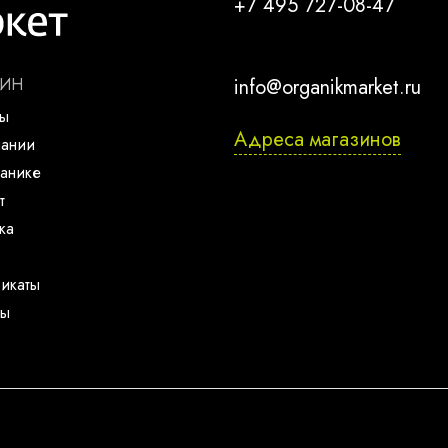
+7 495 727-08-47
ЗИН
info@organikmarket.ru
ты
Адреса магазинов
пании
анике
т
ка
икаты
ты