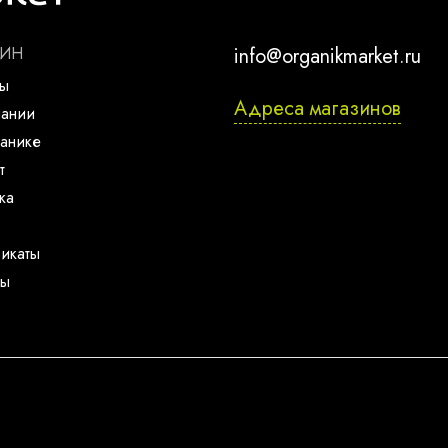
ЗИН
info@organikmarket.ru
ты
Адреса магазинов
пании
анике
т
ка
икаты
ты