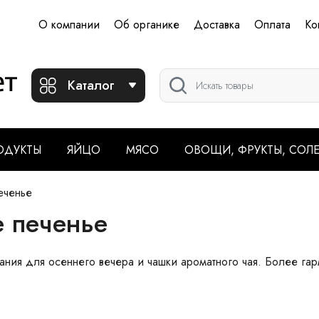
О компании
Об органике
Доставка
Оплата
Ко
Каталог
ОДУКТЫ
ЯЙЦО
МЯСО
ОВОЩИ, ФРУКТЫ, СОЛ
еченье
е печенье
ния для осеннего вечера и чашки ароматного чая. Более гар