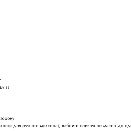
2
6.11
сторону.
кости для ручного миксера), взбейте сливочное масло до о