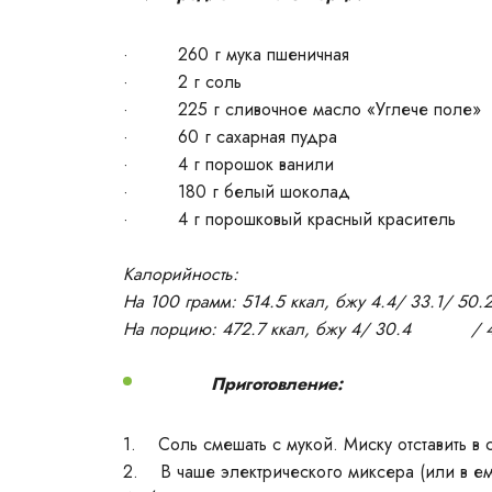
· 260 г мука пшеничная
· 2 г соль
· 225 г сливочное масло «Углече поле»
· 60 г сахарная пудра
· 4 г порошок ванили
· 180 г белый шоколад
· 4 г порошковый красный краситель
Калорийность:
На 100 грамм: 514.5 ккал, бжу 4.4/ 33.1/ 50.
На порцию: 472.7 ккал, бжу 4/ 30.4 / 4
Приготовление:
1. Соль смешать с мукой. Миску отставить в 
2. В чаше электрического миксера (или в ем