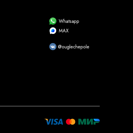
Whatsapp
MAX
@ouglechepole