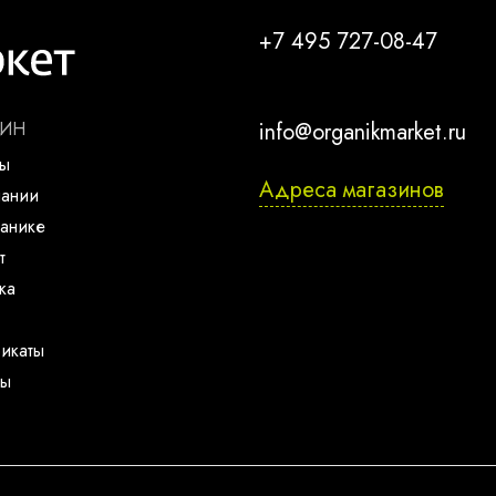
+7 495 727-08-47
ЗИН
info@organikmarket.ru
ты
Адреса магазинов
пании
анике
т
ка
икаты
ты