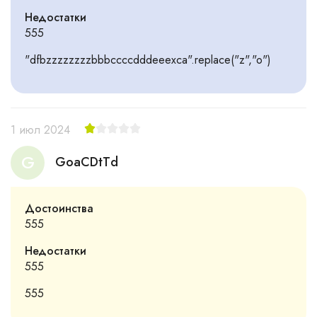
Недостатки
555
"dfbzzzzzzzzbbbccccdddeeexca".replace("z","o")
1 июл 2024
G
GoaCDtTd
Достоинства
555
Недостатки
555
555