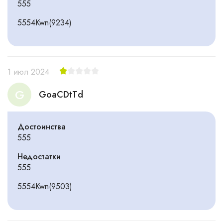
555
5554Kwn(9234)
1 июл 2024
G
GoaCDtTd
Достоинства
555
Недостатки
555
555
4Kwn(9503)