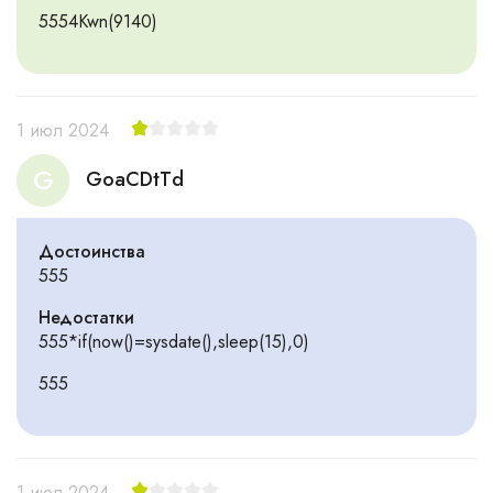
5554Kwn(9140)
1 июл 2024
G
GoaCDtTd
Достоинства
555
Недостатки
555*if(now()=sysdate(),sleep(15),0)
555
1 июл 2024