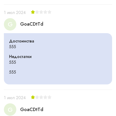
1 июл 2024
G
GoaCDtTd
Достоинства
555
Недостатки
555
555
1 июл 2024
G
GoaCDtTd