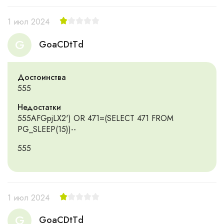
1 июл 2024
G
GoaCDtTd
Достоинства
555
Недостатки
555AFGpjLX2') OR 471=(SELECT 471 FROM
PG_SLEEP(15))--
555
1 июл 2024
G
GoaCDtTd