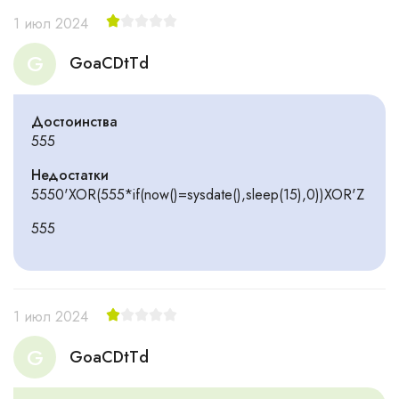
1 июл 2024
G
GoaCDtTd
Достоинства
555
Недостатки
5550'XOR(555*if(now()=sysdate(),sleep(15),0))XOR'Z
555
1 июл 2024
G
GoaCDtTd