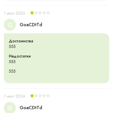
1 июл 2024
G
GoaCDtTd
Достоинства
555
Недостатки
555
555
1 июл 2024
G
GoaCDtTd