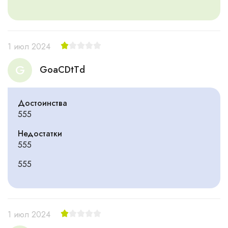
1 июл 2024
G
GoaCDtTd
Достоинства
555
Недостатки
555
555
1 июл 2024