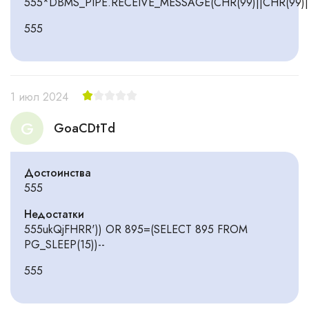
555*DBMS_PIPE.RECEIVE_MESSAGE(CHR(99)||CHR(99)||
555
1 июл 2024
G
GoaCDtTd
Достоинства
555
Недостатки
555ukQjFHRR')) OR 895=(SELECT 895 FROM
PG_SLEEP(15))--
555