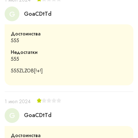
G
GoaCDtTd
Достоинства
555
Недостатки
555
555ZLZOB[!+!]
1 июл 2024
G
GoaCDtTd
Достоинства