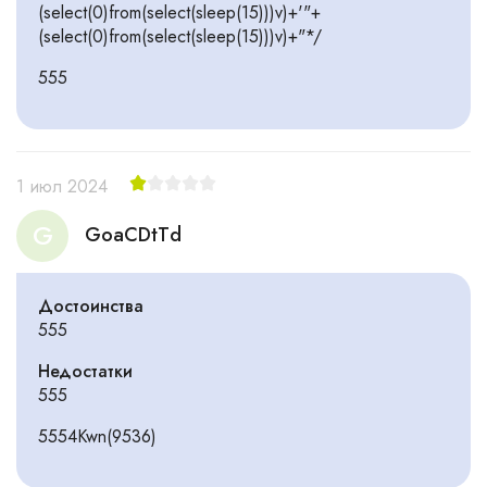
(select(0)from(select(sleep(15)))v)+'"+
(select(0)from(select(sleep(15)))v)+"*/
555
1 июл 2024
G
GoaCDtTd
Достоинства
555
Недостатки
555
5554Kwn(9536)