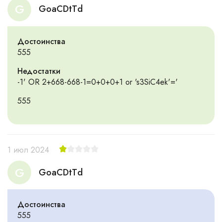
G
GoaCDtTd
Достоинства
555
Недостатки
-1' OR 2+668-668-1=0+0+0+1 or 's3SiC4ek'='
555
1 июл 2024
G
GoaCDtTd
Достоинства
555