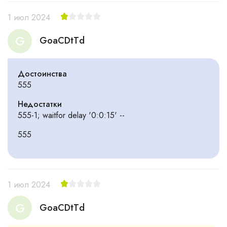
1 июл 2024
G
GoaCDtTd
Достоинства
555
Недостатки
555-1; waitfor delay '0:0:15' --
555
1 июл 2024
G
GoaCDtTd