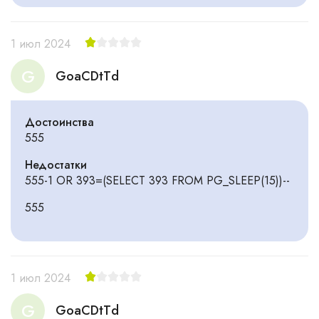
1 июл 2024
G
GoaCDtTd
Достоинства
555
Недостатки
555-1 OR 393=(SELECT 393 FROM PG_SLEEP(15))--
555
1 июл 2024
G
GoaCDtTd