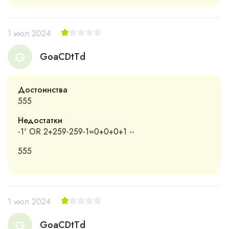
1 июл 2024
G
GoaCDtTd
Достоинства
555
Недостатки
-1' OR 2+259-259-1=0+0+0+1 --
555
1 июл 2024
G
GoaCDtTd