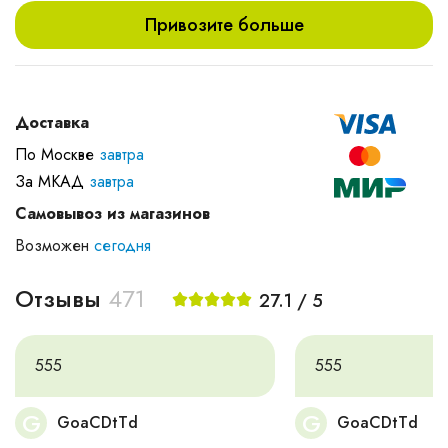
Привозите больше
Доставка
По Москве
завтра
За МКАД
завтра
Самовывоз из магазинов
Возможен
сегодня
Отзывы
471
27.1 / 5
555
555
G
G
GoaCDtTd
GoaCDtTd