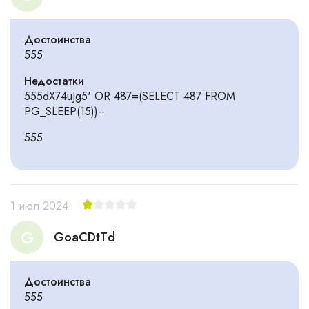
Достоинства
555
Недостатки
555dX74uJg5' OR 487=(SELECT 487 FROM
PG_SLEEP(15))--
555
1 июл 2024
G
GoaCDtTd
Достоинства
555