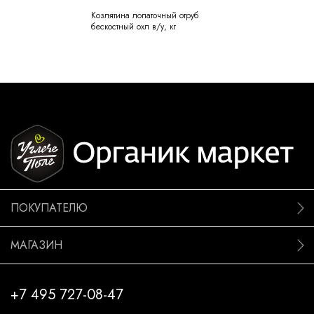
Козлятина лопаточный отруб
бескостный охл в/у, кг
ПОКУПАТЕЛЮ
МАГАЗИН
+7 495 727-08-47