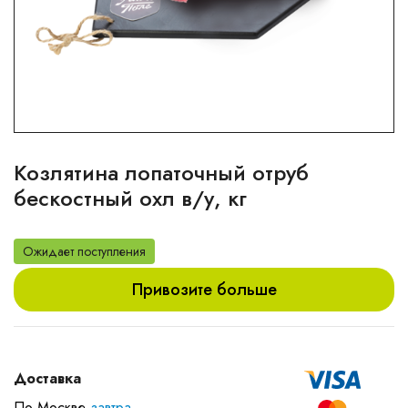
Козлятина лопаточный отруб
бескостный охл в/у, кг
Ожидает поступления
Привозите больше
Доставка
По Москве
завтра