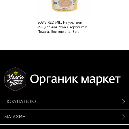
BOB'S RED MILL Натуральная
Миндальная Мука Сверхтонкого
Помола, Без глютена, Веган,
Палео, Кето, Кошер, 453гр
ПОКУПАТЕЛЮ
МАГАЗИН