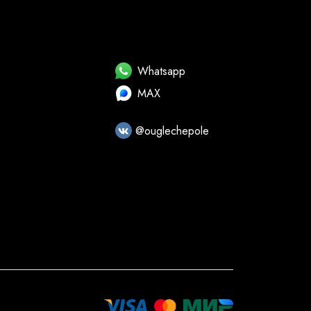
Whatsapp
MAX
@ouglechepole