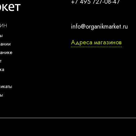
+7 495 727-08-47
ЗИН
info@organikmarket.ru
ты
Адреса магазинов
пании
анике
т
ка
икаты
ты