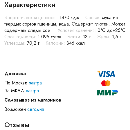
Характеристики
Энергетическая ценность:
1470 кдж
Состав:
мука из
твердых сортов пшеницы, вода. Содержит глютен. Может
содержать следы сои.
Условия хранения:
0°С до+25°С
Срок годности:
1 095 суток
Белки:
13 г
Жиры:
1,5 г
Углеводы:
70,2 г
Калории:
346 ккал
Доставка
По Москве
завтра
За МКАД
завтра
Самовывоз из магазинов
Возможен
сегодня
Отзывы