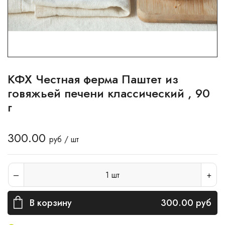
КФХ Честная ферма Паштет из
говяжьей печени классический , 90
г
300.00
руб / шт
1
шт
В корзину
300.00
руб