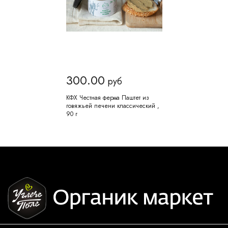
300.00
руб
КФХ Честная ферма Паштет из
говяжьей печени классический ,
90 г