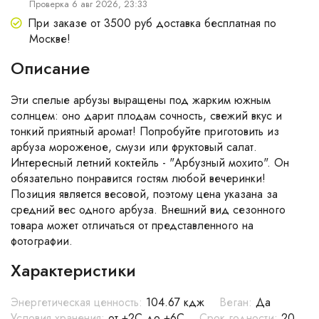
Проверка 6 авг 2026, 23:33
При заказе от 3500 руб доставка бесплатная по
Москве!
Описание
Эти спелые арбузы выращены под жарким южным
солнцем: оно дарит плодам сочность, свежий вкус и
тонкий приятный аромат! Попробуйте приготовить из
арбуза мороженое, смузи или фруктовый салат.
Интересный летний коктейль - "Арбузный мохито". Он
обязательно понравится гостям любой вечеринки!
Позиция является весовой, поэтому цена указана за
средний вес одного арбуза. Внешний вид сезонного
товара может отличаться от представленного на
фотографии.
Характеристики
Энергетическая ценность:
104.67 кдж
Веган:
Да
Условия хранения:
от +2С до +6С
Срок годности:
20