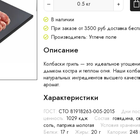
0.5
кг
В наличии
При заказе от 3500 руб доставка бесп
Производитель: Углече поле
Описание
Колбаски гриль — это идеальное угощение
дымком костра и теплом огня. Наши колба
натуральных ингредиентов высшего качеств
аромат.
Характеристики
ГОСТ:
СТО 81918263-005-2015
Дни пос
ценность:
1029 кдж
Состав:
говядина, с
соль, паприка молотая
Условия хранения
Белки:
17 г
Жиры:
20 г
Калории:
248 