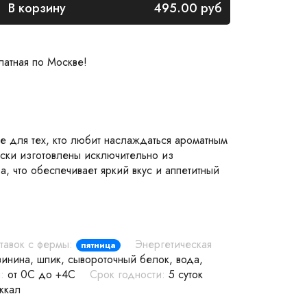
В корзину
495.00
руб
латная по Москве!
 для тех, кто любит наслаждаться ароматным
ски изготовлены исключительно из
а, что обеспечивает яркий вкус и аппетитный
тавок с фермы:
Энергетическая
пятница
винина, шпик, сывороточный белок, вода,
:
от 0С до +4С
Срок годности:
5 суток
ккал