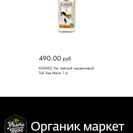
490.00
руб
ASANEE Рис тайский жасминовый
Тай Хом Мали 1 кг