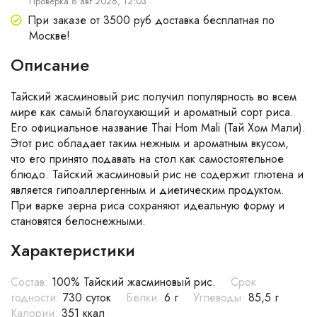
Проверка 8 авг 2026, 12:03
При заказе от 3500 руб доставка бесплатная по
Москве!
Описание
Тайский жасминовый рис получил популярность во всем
мире как самый благоухающий и ароматный сорт риса.
Его официальное название Thai Hom Mali (Тай Хом Мали).
Этот рис обладает таким нежным и ароматным вкусом,
что его принято подавать на стол как самостоятельное
блюдо. Тайский жасминовый рис не содержит глютена и
является гипоаллергенным и диетическим продуктом.
При варке зерна риса сохраняют идеальную форму и
становятся белоснежными.
Характеристики
Состав:
100% Тайский жасминовый рис.
Срок
годности:
730 суток
Белки:
6 г
Углеводы:
85,5 г
Калории:
351 ккал