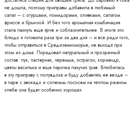
достались специи для овощей гриль. До барбекю я пока
не дошла, поэтому приправы добавила в любимый
салат – с огурцами, помидорами, оливками, салатом
фриссе и брынзой. И без того ароматная комбинация
стала пахнуть еще ярче и соблазнительнее. В итоге это
блюдо я готовила раза три за два дня – и все ради того,
чтобы отправиться в Средиземноморье, не выходя при
этом из дома. Порадовал натуральный и прозрачный
состав: лук, пастернак, черемша, эстрагон, кориандр,
цветы василька и еще парочка пахучих трав. Влюбилась
в эту приправу с полувдоха и буду добавлять ее везде –
в паре с авокадо и соленым лососем на теплом ржаном
хлебе она будет особенно хороша».