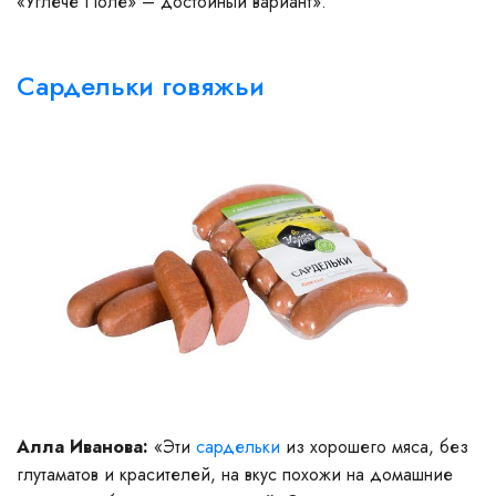
«Углече Поле» – достойный вариант».
Сардельки говяжьи
Алла Иванова:
«Эти
сардельки
из хорошего мяса, без
глутаматов и красителей, на вкус похожи на домашние