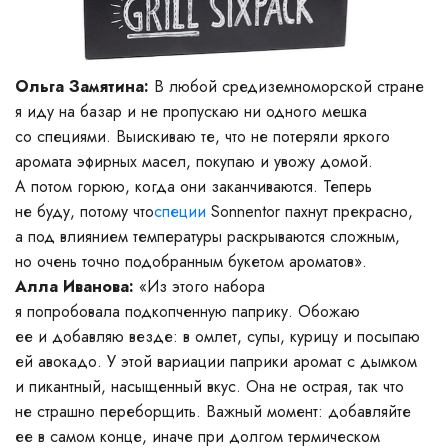
Ольга Замятина:
В любой средиземноморской стране
я иду на базар и не пропускаю ни одного мешка
со специями. Выискиваю те, что не потеряли яркого
аромата эфирных масел, покупаю и увожу домой.
А потом горюю, когда они заканчиваются. Теперь
не буду, потому что
специи
Sonnentor пахнут прекрасно,
а под влиянием температуры раскрываются сложным,
но очень точно подобранным букетом ароматов».
Алла Иванова:
«Из этого набора
я попробовала подкопченную паприку. Обожаю
ее и добавляю везде: в омлет, супы, курицу и посыпаю
ей авокадо. У этой вариации паприки аромат с дымком
и пикантный, насыщенный вкус. Она не острая, так что
не страшно переборщить. Важный момент: добавляйте
ее в самом конце, иначе при долгом термическом