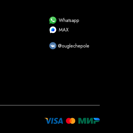
Whatsapp
MAX
@ouglechepole