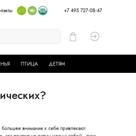
нтакты
+7 495 727-08-47
Вход
ЕНЬЯ
ПТИЦА
ДЕТЯМ
нических?
е большее внимание к себе привлекают
о, эти понятия не равны между собой - лишь