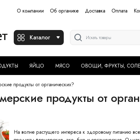
О компании
Об органике
Доставка
Оплата
Ко
Каталог
ОДУКТЫ
ЯЙЦО
МЯСО
ОВОЩИ, ФРУКТЫ, СОЛ
ские продукты от органических?
мерские продукты от орга
На волне растущего интереса к здоровому питанию вс
продукты фермерские, эко, био и органические. Однак