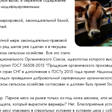
дный выпас и бережное содержание.
о-модифицированными.
 маркировкой, законодательной базой,
лей.
олной мере законодательно-правовой
о ряд шагов уже сделан и в текущем
ком сельском хозяйстве. Все это стало
ционального Органического Союза, идеологом которого выст
 вступил ГОСТ 56508-2015 "Продукция органического производ
 и стран СНГ в дополнение к ГОСТу 2015 года принят
Национа
рядок проведения добровольной сертификации органического
ском сельском хозяйстве согласован и должен быть принят Го
. Парное мясо на рынке только из-под ножа мясника, или мя
родукта, который вырастили фермеры? Нет. Благоприятные ус
 мясо упаковано в стерильных условиях в условиях цеха с с