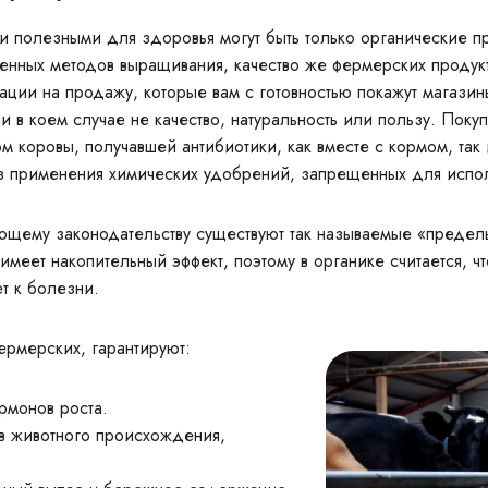
 полезными для здоровья могут быть только органические пр
енных методов выращивания, качество же фермерских продук
ции на продажу, которые вам с готовностью покажут магазин
 в коем случае не качество, натуральность или пользу. Покуп
 коровы, получавшей антибиотики, как вместе с кормом, так
 применения химических удобрений, запрещенных для исполь
вующему законодательству существуют так называемые «преде
имеет накопительный эффект, поэтому в органике считается, ч
т к болезни.
ермерских, гарантируют:
ормонов роста.
ов животного происхождения,