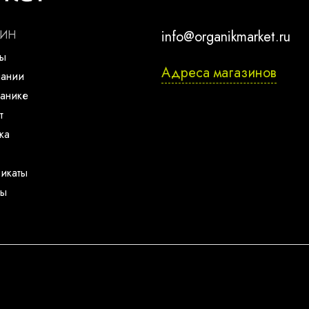
ЗИН
info@organikmarket.ru
ты
Адреса магазинов
пании
анике
т
ка
икаты
ты