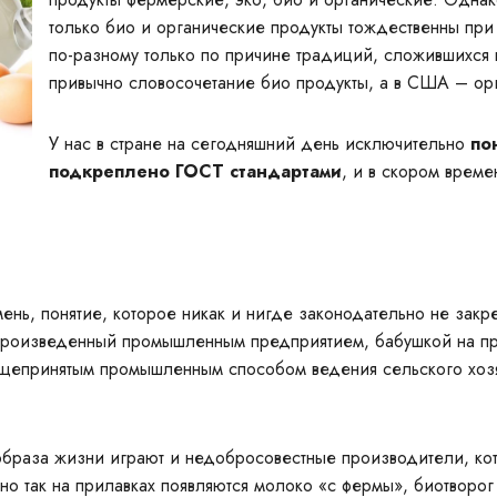
только био и органические продукты тождественны при
по-разному только по причине традиций, сложившихся в
привычно словосочетание био продукты, а в США – орг
У нас в стране на сегодняшний день исключительно
по
подкреплено ГОСТ стандартами
, и в скором време
нь, понятие, которое никак и нигде законодательно не закр
произведенный промышленным предприятием, бабушкой на пре
бщепринятым промышленным способом ведения сельского хозя
образа жизни играют и недобросовестные производители, к
о так на прилавках появляются молоко «с фермы», биотворог