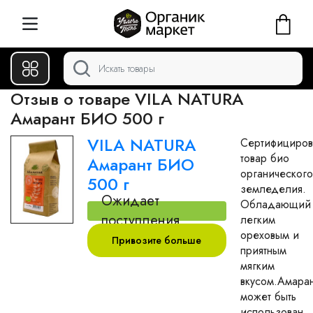
Отзыв о товаре VILA NATURA
Амарант БИО 500 г
VILA NATURA
Сертифициров
товар био
Амарант БИО
органического
500 г
земледелия.
Ожидает
Обладающий
поступления
легким
ореховым и
Привозите больше
приятным
мягким
вкусом.Амаран
может быть
использован