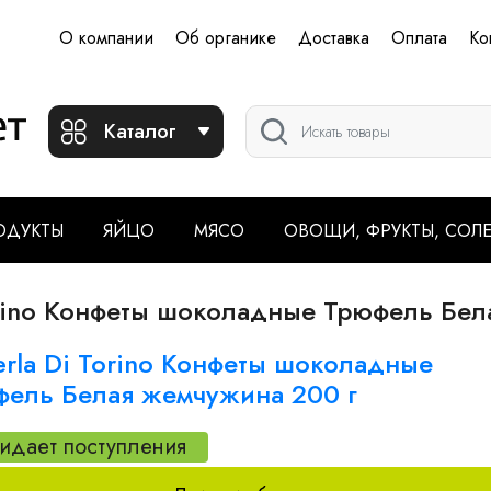
О компании
Об органике
Доставка
Оплата
Ко
Каталог
ОДУКТЫ
ЯЙЦО
МЯСО
ОВОЩИ, ФРУКТЫ, СОЛ
Torino Конфеты шоколадные Трюфель Бе
erla Di Torino Конфеты шоколадные
фель Белая жемчужина 200 г
идает поступления