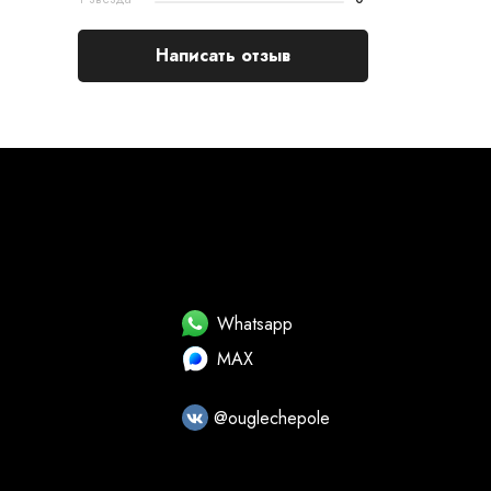
Написать отзыв
Whatsapp
MAX
@ouglechepole