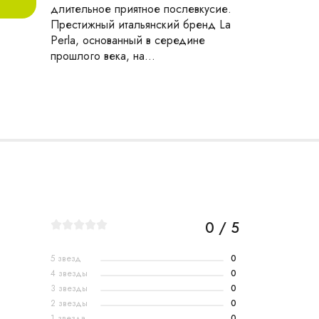
длительное приятное послевкусие.
Престижный итальянский бренд La
Perla, основанный в середине
прошлого века, на...
0 / 5
5 звезд
0
4 звезды
0
3 звезды
0
2 звезды
0
1 звезда
0