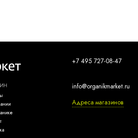
+7 495 727-08-47
ЗИН
info@organikmarket.ru
ты
Адреса магазинов
пании
анике
т
ка