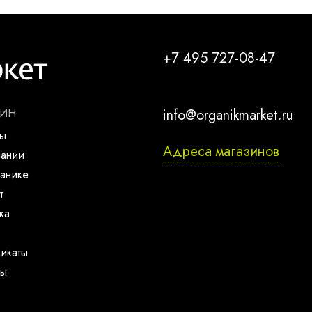
+7 495 727-08-47
ЗИН
info@organikmarket.ru
ты
Адреса магазинов
пании
анике
т
ка
икаты
ты