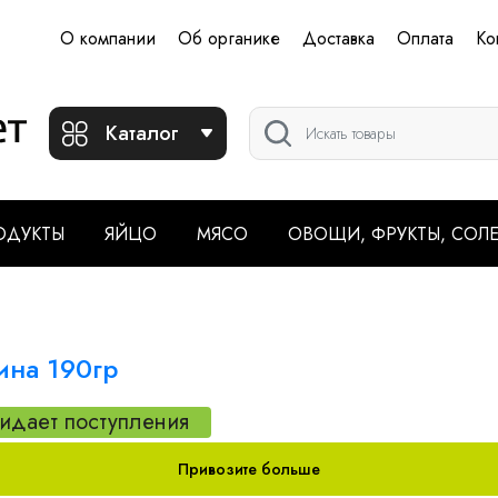
О компании
Об органике
Доставка
Оплата
Ко
Каталог
ОДУКТЫ
ЯЙЦО
МЯСО
ОВОЩИ, ФРУКТЫ, СОЛ
ина 190гр
идает поступления
Привозите больше