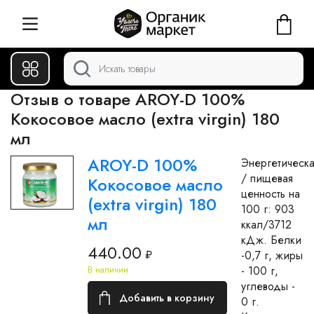
Отзыв о товаре AROY-D 100%
Кокосовое масло (extra virgin) 180
мл
AROY-D 100%
Энергетическа
/ пищевая
Кокосовое масло
ценность на
(extra virgin) 180
100 г: 903
мл
ккал/3712
кДж. Белки
440.00
₽
-0,7 г, жиры
- 100 г,
В наличии
углеводы -
Добавить в корзину
0 г.