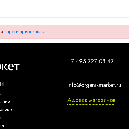
ли
зарегистрироваться
+7 495 727-08-47
ЗИН
info@organikmarket.ru
ты
Адреса магазинов
пании
анике
т
ка