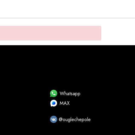
Whatsapp
MAX
@ouglechepole