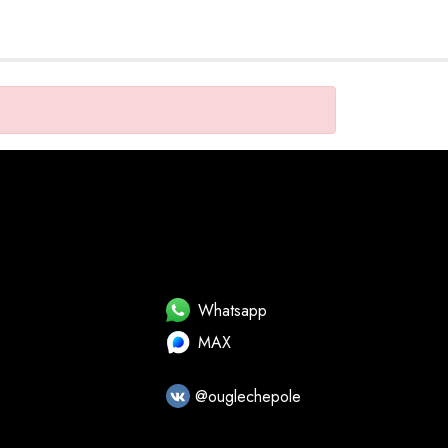
Whatsapp
MAX
@ouglechepole