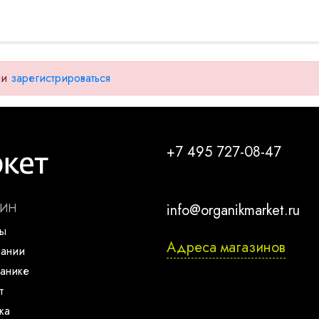
ли
зарегистрироваться
+7 495 727-08-47
ЗИН
info@organikmarket.ru
ты
Адреса магазинов
пании
анике
т
ка