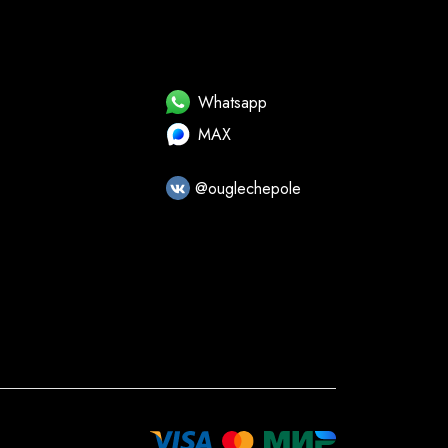
Whatsapp
MAX
@ouglechepole