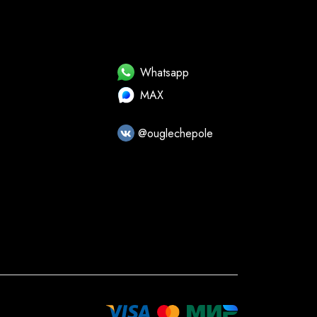
Whatsapp
MAX
@ouglechepole