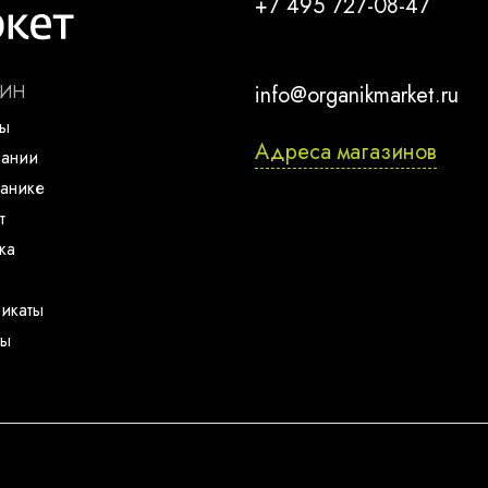
+7 495 727-08-47
ЗИН
info@organikmarket.ru
ты
Адреса магазинов
пании
анике
т
ка
икаты
ты