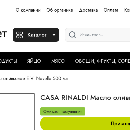
О компании
Об органике
Доставка
Оплата
Ко
Каталог
ОДУКТЫ
ЯЙЦО
МЯСО
ОВОЩИ, ФРУКТЫ, СОЛ
оливковое E.V. Novello 500 мл
CASA RINALDI Масло оливк
Ожидает поступления
Привоз