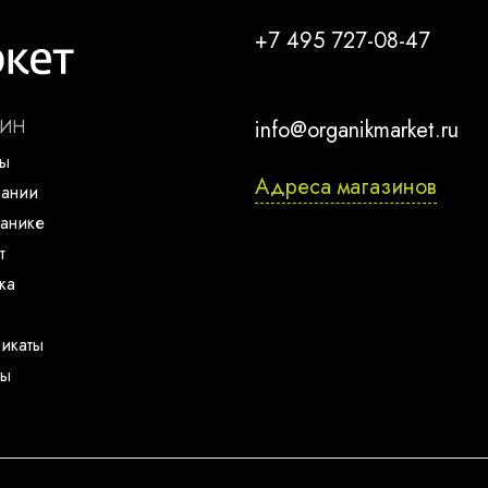
+7 495 727-08-47
ЗИН
info@organikmarket.ru
ты
Адреса магазинов
пании
анике
т
ка
икаты
ты